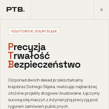
PTB
.
ZŁOTORYJA, DOLNY ŚLĄSK
P
recyzja
T
rwałość
B
ezpieczeństwo
Od ponad dwóch dekad przekształcamy
krajobraz Dolnego Śląska, realizując najbardziej
złożone projekty drogowe i budowlane. Łączymy
surową siłę maszyn z inżynieryjną precyzją pod
rygorem zamówień publicznych.