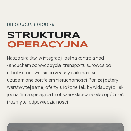
INTEGRACJA ŁAŃCUCHA
STRUKTURA
OPERACYJNA
Nasza siła tkwi w integracji: pełna kontrola nad
łańcuchem od wydobycia i transportu surowca po
roboty drogowe, sieci i własny park maszyn —
uzupełnione portfelem nieruchomości. Poniżej cztery
warstwy tej samej oferty, ułożone tak, by widać było, jak
jedna firma spinająca te obszary skraca ryzyko opóźnień
i rozmytej odpowiedzialności.