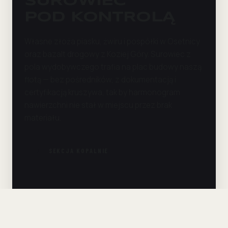
SUROWIEC
POD KONTROLĄ
Własne złoża piasku, żwiru i pospółki w Osetnicy
oraz bazalt drogowy z Koziej Góry. Surowiec z
pola wydobywczego trafia na plac budowy naszą
flotą — bez pośredników, z dokumentacją i
certyfikacją kruszywa, tak by harmonogram
nawierzchni nie stał w miejscu przez brak
materiału.
SEKCJA KOPALNIE